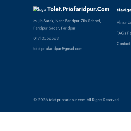
Tolet.priofaridpur.com
Naviga
Mujib Sarak, Near Faridpur Zila School,
About U
Faridpur Sadar, Faridpur
FAQs P
01710556568
Contact
tolet.priofaridpur@gmail.com
© 2026 tolet.priofaridpur.com All Rights Reserved