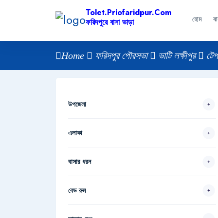
Tolet.priofaridpur.com
হোম
ব
ফরিদপুরে বাসা ভাড়া
Home
ফরিদপুর পৌরসভা
ভাটি লক্ষীপুর
টেপ
উপজেলা
এলাকা
বাসার ধরন
বেড রুম