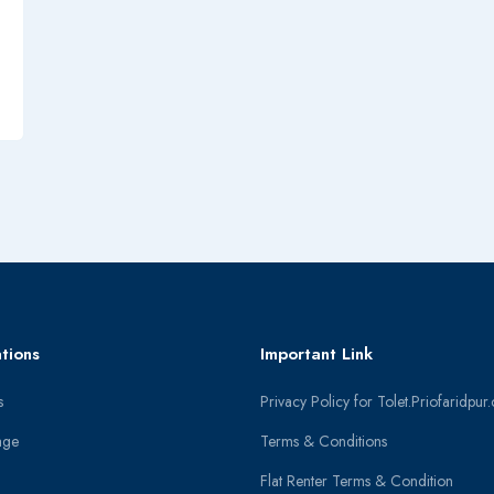
tions
Important Link
s
Privacy Policy for Tolet.Priofaridpu
age
Terms & Conditions
Flat Renter Terms & Condition