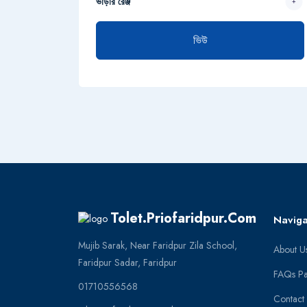
ভাড়ার রেঞ্জ
ভিউ
Tolet.priofaridpur.com
Naviga
Mujib Sarak, Near Faridpur Zila School,
About U
Faridpur Sadar, Faridpur
FAQs P
01710556568
Contact