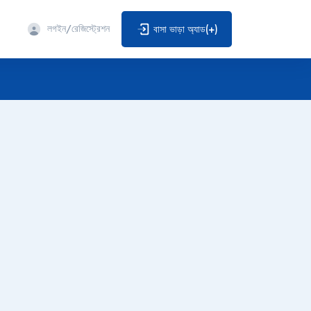
লগইন/রেজিস্ট্রেশন
বাসা ভাড়া অ্যাড(+)