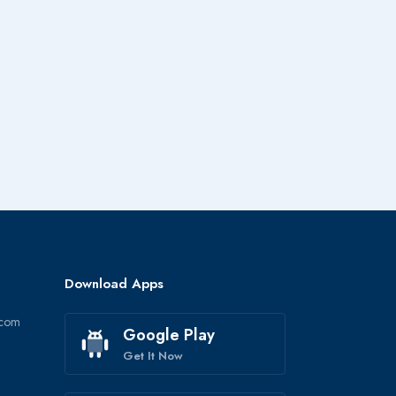
Download Apps
r.com
Google Play
Get It Now